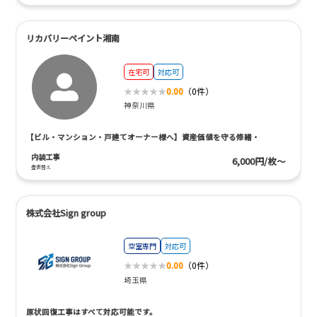
リカバリーペイント湘南
在宅可
対応可
0.00
（0件）
神奈川県
【ビル・マンション・戸建てオーナー様へ】資産価値を守る修繕・
内装工事
6,000円/枚～
畳表替え
株式会社Sign group
空室専門
対応可
0.00
（0件）
埼玉県
原状回復工事はすべて対応可能です。