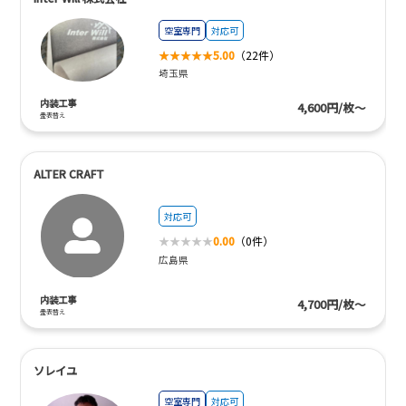
空室専門
対応可
5.00
（22件）
埼玉県
内装工事
4,600円/枚～
畳表替え
ALTER CRAFT
対応可
0.00
（0件）
広島県
内装工事
4,700円/枚～
畳表替え
ソレイユ
空室専門
対応可