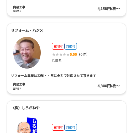
内装工事
4,158円/枚～
畳表替え
リフォーム・ハジメ
在宅可
対応可
0.00
（0件）
兵庫県
リフォーム業歴は22年・・常に全力で対応させて頂きます
内装工事
4,300円/枚～
畳表替え
（株）しろがねや
在宅可
対応可