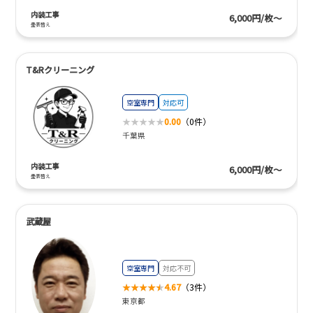
内装工事
6,000円/枚～
畳表替え
T&Rクリーニング
空室専門
対応可
0.00
（0件）
千葉県
内装工事
6,000円/枚～
畳表替え
武蔵屋
空室専門
対応不可
4.67
（3件）
東京都