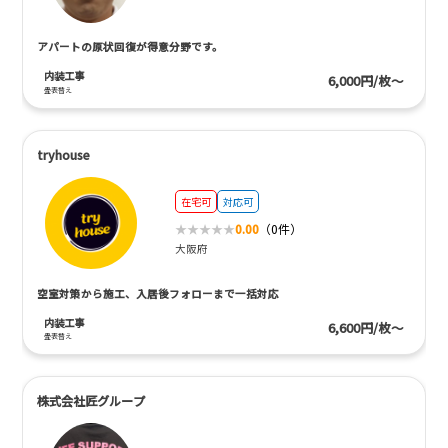
アパートの原状回復が得意分野です。
内装工事
6,000円/枚～
畳表替え
tryhouse
在宅可
対応可
0.00
（0件）
大阪府
空室対策から施工、入居後フォローまで一括対応
内装工事
6,600円/枚～
畳表替え
株式会社匠グループ