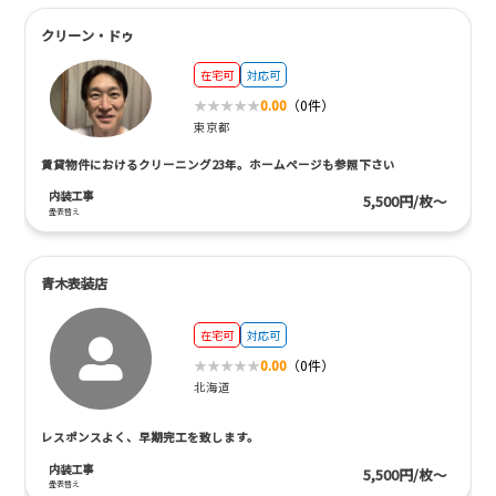
クリーン・ドゥ
在宅可
対応可
0.00
（0件）
東京都
賃貸物件におけるクリーニング23年。ホームページも参照下さい
内装工事
5,500円/枚～
畳表替え
青木表装店
在宅可
対応可
0.00
（0件）
北海道
レスポンスよく、早期完工を致します。
内装工事
5,500円/枚～
畳表替え