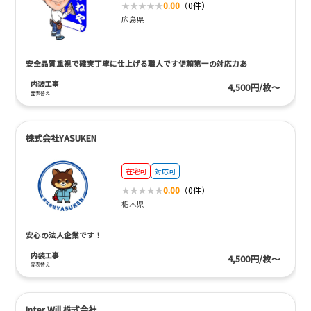
0.00
（0件）
広島県
安全品質重視で確実丁寧に仕上げる職人です信頼第一の対応力あ
内装工事
4,500円/枚～
畳表替え
株式会社YASUKEN
在宅可
対応可
0.00
（0件）
栃木県
安心の法人企業です！
内装工事
4,500円/枚～
畳表替え
Inter Will 株式会社