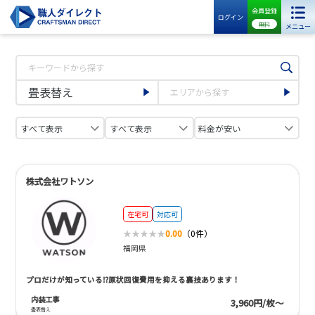
会員登録
ログイン
無料
メニュー
株式会社ワトソン
在宅可
対応可
0.00
（0件）
福岡県
プロだけが知っている⁉︎原状回復費用を抑える裏技あります！
内装工事
3,960円/枚～
畳表替え