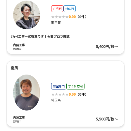
在宅可
対応可
0.00
（0件）
東京都
ﾘﾌｫｰﾑ工事一式得意です！★要プロフ確認
内装工事
5,400円/枚～
畳表替え
南風
空室専門
すぐ対応可
0.00
（0件）
埼玉県
内装工事
5,500円/枚～
畳表替え