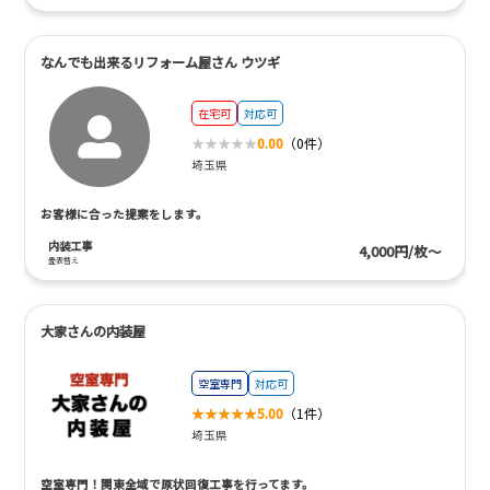
なんでも出来るリフォーム屋さん ウツギ
在宅可
対応可
0.00
（0件）
埼玉県
お客様に合った提案をします。
内装工事
4,000円/枚～
畳表替え
大家さんの内装屋
空室専門
対応可
5.00
（1件）
埼玉県
空室専門！関東全域で原状回復工事を行ってます。