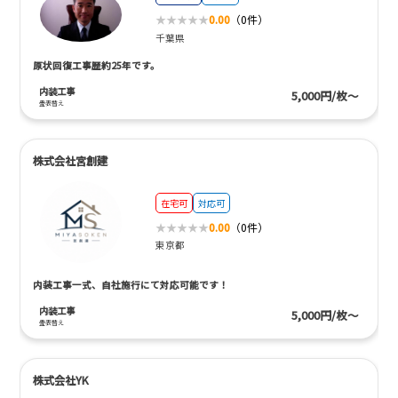
0.00
（0件）
千葉県
原状回復工事歴約25年です。
内装工事
5,000円/枚～
畳表替え
株式会社宮創建
在宅可
対応可
0.00
（0件）
東京都
内装工事一式、自社施行にて対応可能です！
内装工事
5,000円/枚～
畳表替え
株式会社YK