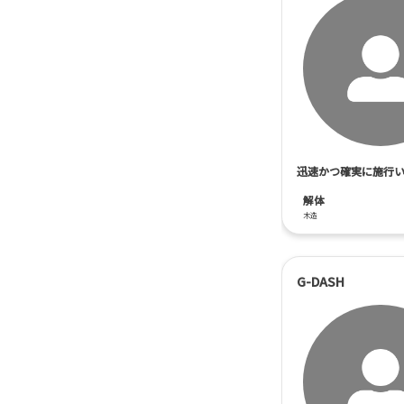
迅速かつ確実に施行
解体
木造
G-DASH