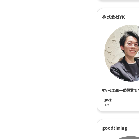
株式会社YK
ﾘﾌｫｰﾑ工事一式得意
解体
木造
goodtiming