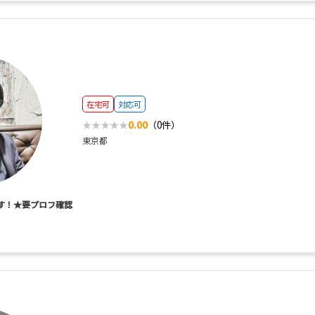
在宅可
対応可
0.00
（0件）
東京都
です！★要プロフ確認