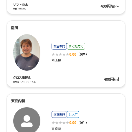
ソフト巾木
400円/m～
単色（H60㎜）
南風
空室専門
すぐ対応可
0.00
（0件）
埼玉県
クロス張替え
400円/㎡
量産品（スタンダード品）
東京内装
空室専門
対応可
0.00
（0件）
東京都