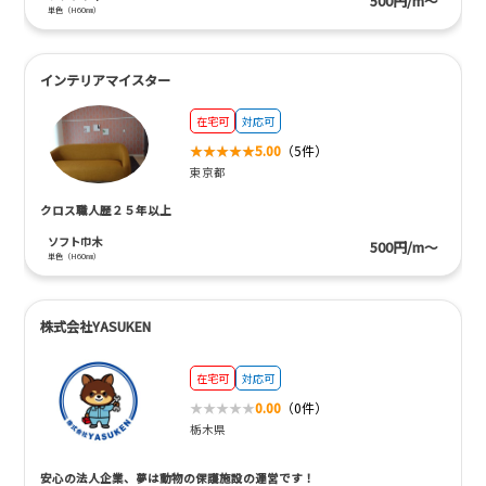
500円/m～
単色（H60㎜）
インテリアマイスター
在宅可
対応可
5.00
（5件）
東京都
クロス職人歴２５年以上
ソフト巾木
500円/m～
単色（H60㎜）
株式会社YASUKEN
在宅可
対応可
0.00
（0件）
栃木県
安心の法人企業、夢は動物の保護施設の運営です！