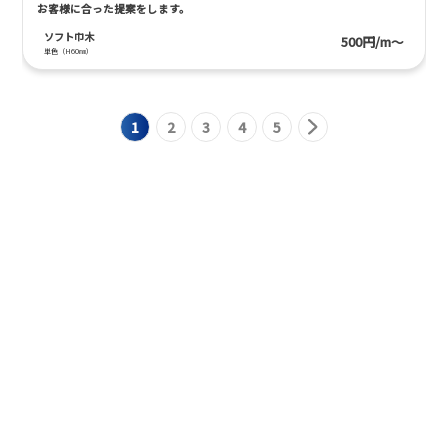
お客様に合った提案をします。
ソフト巾木
500円/m～
単色（H60㎜）
1
2
3
4
5