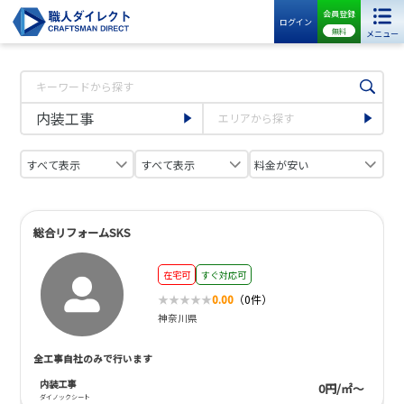
会員登録
ログイン
無料
メニュー
総合リフォームSKS
在宅可
すぐ対応可
0.00
（0件）
神奈川県
全工事自社のみで行います
内装工事
0円/㎡～
ダイノックシート