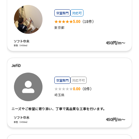
空室専門
対応可
5.00
（18件）
東京都
ソフト巾木
450円/m～
単色（H60㎜）
JeFiD
空室専門
対応不可
0.00
（0件）
埼玉県
ニーズやご希望に寄り添い、丁寧で高品質な工事を行います。
ソフト巾木
450円/m～
単色（H60㎜）