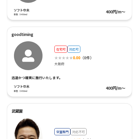
ソフト巾木
400円/m～
単色（H60㎜）
goodtiming
在宅可
対応可
0.00
（0件）
大阪府
迅速かつ確実に施行いたします。
ソフト巾木
400円/m～
単色（H60㎜）
武蔵屋
空室専門
対応不可