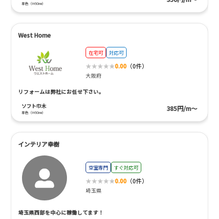
単色（H60㎜）
West Home
在宅可
対応可
0.00
（0件）
大阪府
リフォームは弊社にお任せ下さい。
ソフト巾木
385円/m～
単色（H60㎜）
インテリア幸樹
空室専門
すぐ対応可
0.00
（0件）
埼玉県
埼玉県西部を中心に稼働してます！