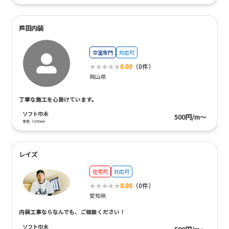
芦田内装
空室専門
対応可
0.00
（0件）
岡山県
丁寧な施工を心掛けています。
ソフト巾木
500円/m～
単色（H60㎜）
レイズ
在宅可
対応可
0.00
（0件）
愛知県
内装工事ならなんでも、ご相談ください！
ソフト巾木