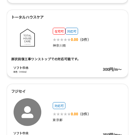
トータルハウスケア
在宅可
対応可
0.00
（0件）
神奈川県
原状回復工事ワンストップでの対応可能です。
ソフト巾木
300円/m～
単色（H60㎜）
フジセイ
対応可
0.00
（0件）
東京都
ソフト巾木
350円/m～