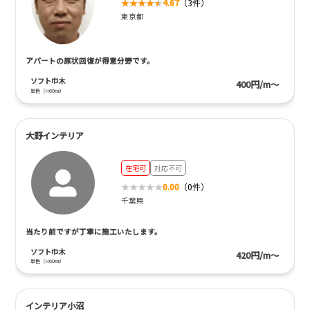
4.67
（3件）
東京都
アパートの原状回復が得意分野です。
ソフト巾木
400円/m～
単色（H60㎜）
大野インテリア
在宅可
対応不可
0.00
（0件）
千葉県
当たり前ですが丁寧に施工いたします。
ソフト巾木
420円/m～
単色（H60㎜）
インテリア小沼