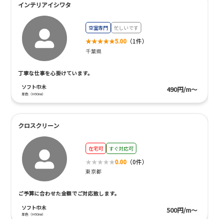
インテリアイシワタ
空室専門
忙しいです
5.00
（1件）
千葉県
丁寧な仕事を心掛けています。
ソフト巾木
490円/m～
単色（H60㎜）
クロスクリーン
在宅可
すぐ対応可
0.00
（0件）
東京都
ご予算に合わせた金額でご対応致します。
ソフト巾木
500円/m～
単色（H60㎜）