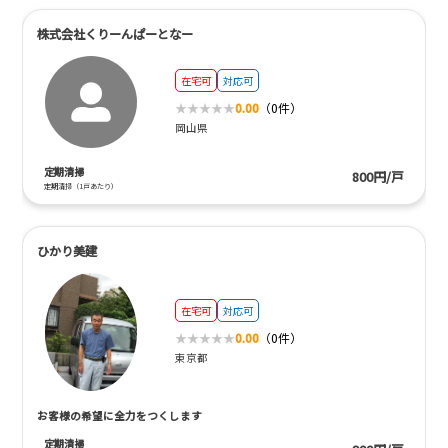
株式会社くりーんぱーとなー
在宅可
対応可
0.00
（0件）
岡山県
定期清掃
800円/戸
定期清掃（1戸あたり）
ひかり美建
在宅可
対応可
0.00
（0件）
東京都
お客様の希望に全力をつくします
定期清掃