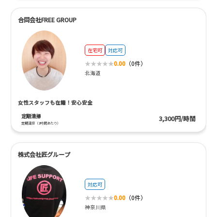
合同会社FREE GROUP
在宅可
対応可
0.00
（0件）
北海道
女性スタッフも在籍！安心安全
定期清掃
3,300円/時間
定期清掃（1時間あたり）
株式会社匠グループ
対応可
0.00
（0件）
神奈川県