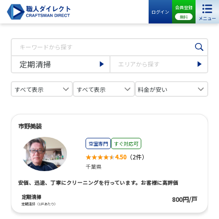
会員登録
ログイン
無料
メニュー
市野美装
空室専門
すぐ対応可
4.50
（2件）
千葉県
安価、迅速、丁寧にクリーニングを行っています。お客様に高評価
定期清掃
800円/戸
定期清掃（1戸あたり）