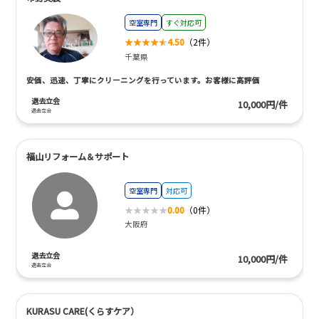
空室専門
すぐ対応可
4.50
（2件）
千葉県
安価、迅速、丁寧にクリーニングを行っています。お客様に高評価
退去立会
10,000円/件
退去立会
福山リフォーム＆サポート
空室専門
対応可
0.00
（0件）
大阪府
退去立会
10,000円/件
退去立会
KURASU CARE(くらすケア）