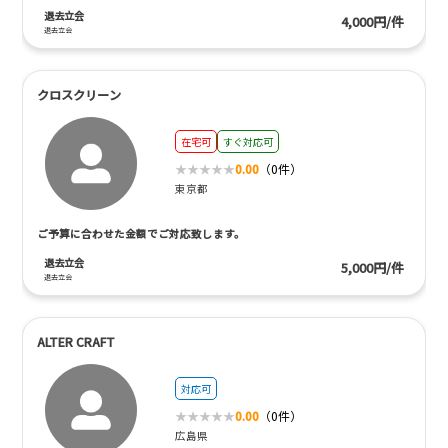
退去立会
4,000円/件
退去立会
クロスクリーン
在宅可
すぐ対応可
0.00
（0件）
東京都
ご予算に合わせた金額でご対応致します。
退去立会
5,000円/件
退去立会
ALTER CRAFT
対応可
0.00
（0件）
広島県