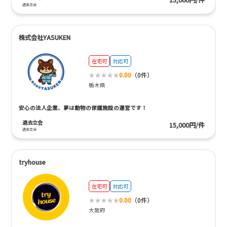
退去立会
株式会社YASUKEN
在宅可
対応可
0.00
（0件）
栃木県
安心の法人企業、夢は動物の保護施設の運営です！
退去立会
15,000円/件
退去立会
tryhouse
在宅可
対応可
0.00
（0件）
大阪府