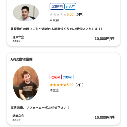
空室専門
対応可
0.00
（0件）
東京都
賃貸物件の困りごとや選ばれる部屋づくりのお手伝いいたします!
退去立会
10,000円/件
退去立会
AVEX住宅設備
在宅可
対応可
5.00
（2件）
埼玉県
原状回復、リフォーム一式お任せ下さい！
退去立会
10,000円/件
退去立会