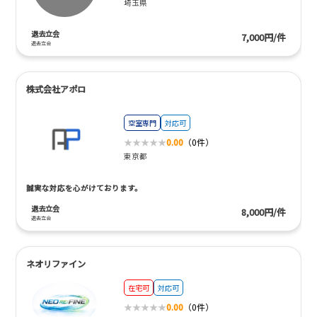
埼玉県
退去立会
7,000円/件
退去立会
株式会社アポロ
空室専門
対応可
0.00
（0件）
東京都
誠実な対応を心がけております。
退去立会
8,000円/件
退去立会
ネオリファイン
在宅可
対応可
0.00
（0件）