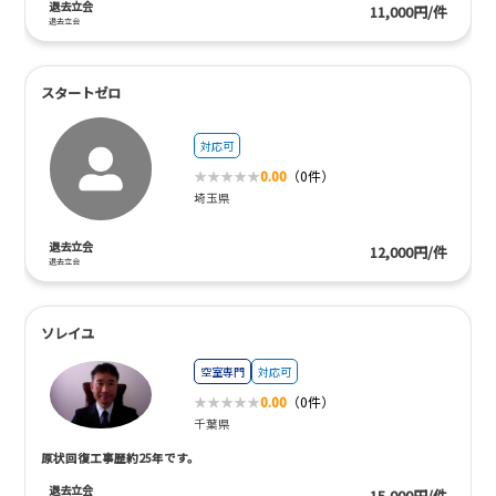
退去立会
11,000円/件
退去立会
スタートゼロ
対応可
0.00
（0件）
埼玉県
退去立会
12,000円/件
退去立会
ソレイユ
空室専門
対応可
0.00
（0件）
千葉県
原状回復工事歴約25年です。
退去立会
15,000円/件