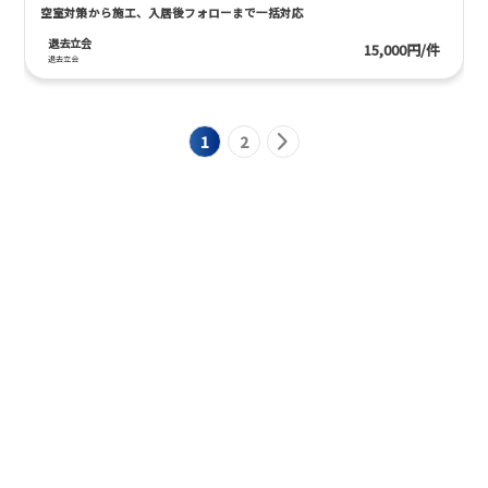
空室対策から施工、入居後フォローまで一括対応
退去立会
15,000円/件
退去立会
1
2