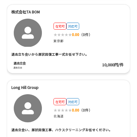
株式会社TA BOM
在宅可
対応可
0.00
（0件）
東京都
退去立ち会いから原状回復工事一式お任せ下さい。
退去立会
10,000円/件
退去立会
Long Hill Group
在宅可
対応可
0.00
（0件）
北海道
退去立会い、原状回復工事、ハウスクリーニングお任せください。