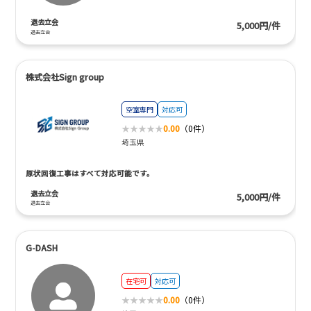
退去立会
5,000円/件
退去立会
株式会社Sign group
空室専門
対応可
0.00
（0件）
埼玉県
原状回復工事はすべて対応可能です。
退去立会
5,000円/件
退去立会
G-DASH
在宅可
対応可
0.00
（0件）