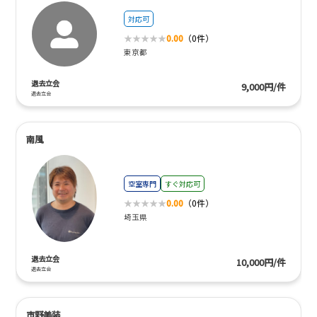
対応可
0.00
（0件）
東京都
退去立会
9,000円/件
退去立会
南風
空室専門
すぐ対応可
0.00
（0件）
埼玉県
退去立会
10,000円/件
退去立会
市野美装