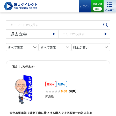
会員登録
ログイン
無料
メニュー
（株）しろがねや
在宅可
対応可
0.00
（0件）
広島県
安全品質重視で確実丁寧に仕上げる職人です信頼第一の対応力あ