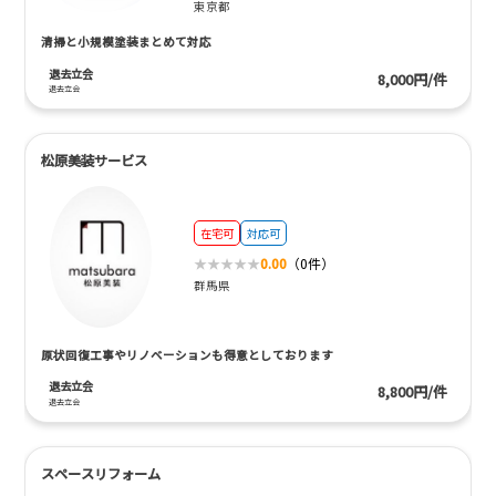
東京都
清掃と小規模塗装まとめて対応
退去立会
8,000円/件
退去立会
松原美装サービス
在宅可
対応可
0.00
（0件）
群馬県
原状回復工事やリノベーションも得意としております
退去立会
8,800円/件
退去立会
スペースリフォーム