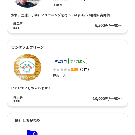
千葉県
安価、迅速、丁寧にクリーニングを行っています。お客様に高評価
雑工事
6,500円/一式～
雑工事
ワンダフルクリーン
空室専門
すぐ対応可
0.00
（0件）
神奈川県
ピカピカにしちゃいます！
雑工事
10,000円/一式～
雑工事
（株）しろがねや