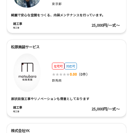
東京都
綺麗で安心な空間をつくる、内装メンテナンスを行っています。
雑工事
25,000円/一式～
雑工事
松原美装サービス
在宅可
対応可
0.00
（0件）
群馬県
原状回復工事やリノベーションも得意としております
雑工事
25,000円/一式～
雑工事
株式会社YK