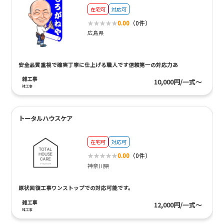
在宅可
対応可
0.00
（0件）
広島県
安全品質重視で確実丁寧に仕上げる職人です信頼第一の対応力あ
雑工事
10,000円/一式～
雑工事
トータルハウスケア
在宅可
対応可
0.00
（0件）
神奈川県
原状回復工事ワンストップでの対応可能です。
雑工事
12,000円/一式～
雑工事