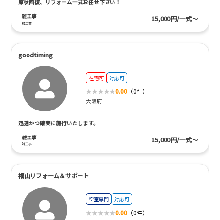
原状回復、リフォーム一式お任せ下さい！
雑工事
15,000円/一式～
雑工事
goodtiming
在宅可
対応可
0.00
（0件）
大阪府
迅速かつ確実に施行いたします。
雑工事
15,000円/一式～
雑工事
福山リフォーム＆サポート
空室専門
対応可
0.00
（0件）