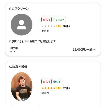
クロスクリーン
在宅可
すぐ対応可
0.00
（0件）
東京都
ご予算に合わせた金額でご対応致します。
雑工事
15,000円/一式～
雑工事
AVEX住宅設備
在宅可
対応可
5.00
（2件）
埼玉県