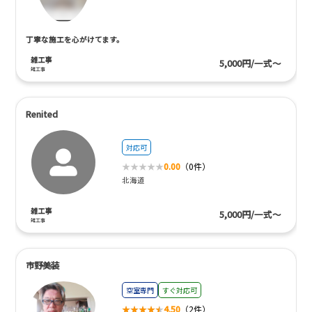
丁寧な施工を心がけてます。
雑工事
5,000円/一式～
雑工事
Renited
対応可
0.00
（0件）
北海道
雑工事
5,000円/一式～
雑工事
市野美装
空室専門
すぐ対応可
4.50
（2件）