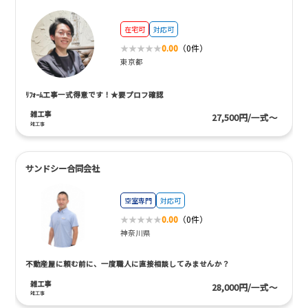
在宅可
対応可
0.00
（0件）
東京都
ﾘﾌｫｰﾑ工事一式得意です！★要プロフ確認
雑工事
27,500円/一式～
雑工事
サンドシー合同会社
空室専門
対応可
0.00
（0件）
神奈川県
不動産屋に頼む前に、一度職人に直接相談してみませんか？
雑工事
28,000円/一式～
雑工事