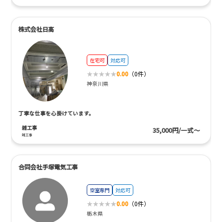
株式会社日高
在宅可
対応可
0.00
（0件）
神奈川県
丁寧な仕事を心掛けています。
雑工事
35,000円/一式～
雑工事
合同会社手塚電気工事
空室専門
対応可
0.00
（0件）
栃木県