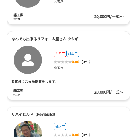
大阪府
雑工事
20,000円/一式～
雑工事
なんでも出来るリフォーム屋さん ウツギ
在宅可
対応可
0.00
（0件）
埼玉県
お客様に合った提案をします。
雑工事
20,000円/一式～
雑工事
リバイビルド（Revibuild）
対応可
0.00
（0件）