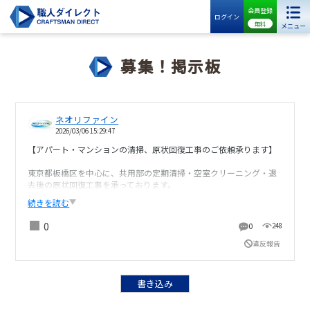
会員登録
ログイン
無料
メニュー
募集！掲示板
ネオリファイン
2026/03/06 15:29:47
【アパート・マンションの清掃、原状回復工事のご依頼承ります】
東京都板橋区を中心に、共用部の定期清掃・空室クリーニング・退
去後の原状回復工事を承っております。
続きを読む
小規模アパートからマンションまで対応可能です。
0
0
248
■対応内容
・共用部 定期清掃
違反報告
・空室ハウスクリーニング
・退去立ち会い
・クロス、CF張替え
書き込み
・外壁塗装、部分塗装
・小修繕