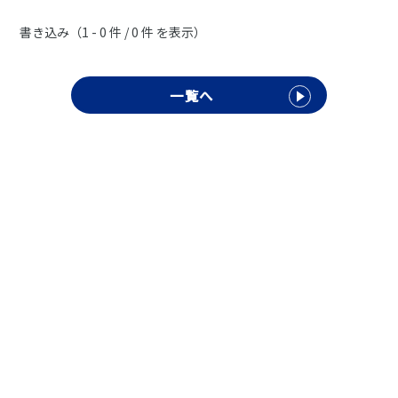
■対応エリア
書き込み（1 - 0 件 / 0 件 を表示）
板橋区 / 練馬区 / 北区 / 豊島区 / その他東京23区
■対応可能時期
即日対応可能
一覧へ
オーナー様・管理会社様からの継続的なご依頼も歓迎しておりま
す。
まずはお気軽にご相談ください。