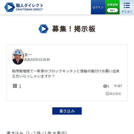
会員登録
ログイン
無料
メニュー
募集！掲示板
まー
2026/03/03 15:25:44
柏市南増尾で一軒家のブロックキッチンと便器の取付けお願い出来
る方いらっしゃいますか？
1
1
187
違反報告
書き込み
書き込み（1 - 1 件 / 1 件 を表示）